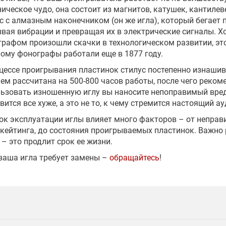
ическое чудо, она состоит из магнитов, катушек, кантиле
с с алмазным наконечником (он же игла), который бегает 
вая вибрации и превращая их в электрические сигналы. 
рафом произошли скачки в технологическом развитии, это
ому фонографы работали еще в 1877 году.
цессе проигрывания пластинок стилус постепенно изнашив
ем рассчитана на 500-800 часов работы, после чего реком
ьзовать изношенную иглу вы наносите непоправимый вред
вится все хуже, а это не то, к чему стремится настоящий а
ок эксплуатации иглы влияет много факторов – от неправ
кейтинга, до состояния проигрываемых пластинок. Важно 
 – это продлит срок ее жизни.
ваша игла требует замены –
обращайтесь
!