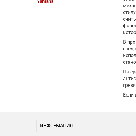
Yamaha
механ
стилу
считы
фоног
котор
В про
средн
испол
стано
На ср
антис
грязи
Если 
ИНФОРМАЦИЯ