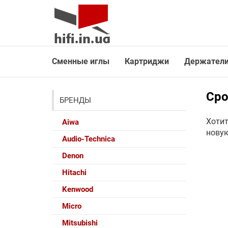
HiFi.in.ua
Перейти
к
содержимому
Сменные иглы
Картриджи
Держател
Сро
БРЕНДЫ
Хотит
Aiwa
новую
Audio-Technica
Denon
Hitachi
Kenwood
Micro
Mitsubishi